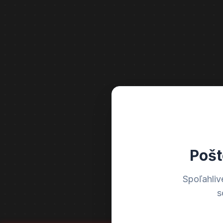
Pošt
Spoľahliv
s