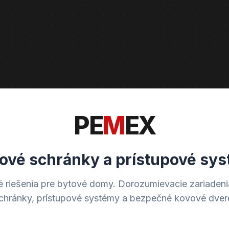
PE
M
EX
ové schránky a prístupové sy
é riešenia pre bytové domy. Dorozumievacie zariadenia
chránky, prístupové systémy a bezpečné kovové dver