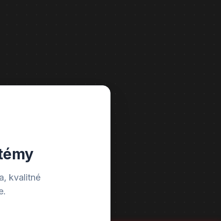
stémy
, kvalitné
e.